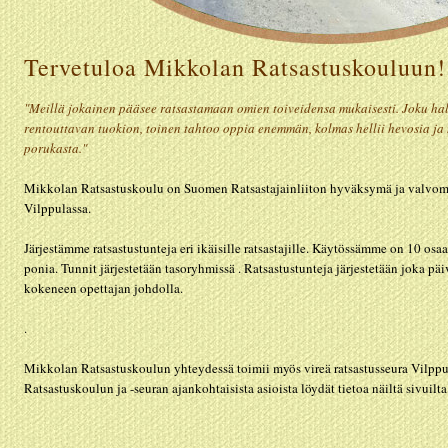
Tervetuloa Mikkolan Ratsastuskouluun!
"Meillä jokainen pääsee ratsastamaan omien toiveidensa mukaisesti. Joku ha
rentouttavan tuokion, toinen tahtoo oppia enemmän, kolmas hellii hevosia ja 
porukasta."
Mikkolan Ratsastuskoulu on Suomen Ratsastajainliiton hyväksymä ja valvom
Vilppulassa.
Järjestämme ratsastustunteja eri ikäisille ratsastajille. Käytössämme on 10 osa
ponia. Tunnit järjestetään tasoryhmissä . Ratsastustunteja järjestetään joka pä
kokeneen opettajan johdolla.
.
Mikkolan Ratsastuskoulun yhteydessä toimii myös vireä ratsastusseura Vilppul
Ratsastuskoulun ja -seuran ajankohtaisista asioista löydät tietoa näiltä sivuilta