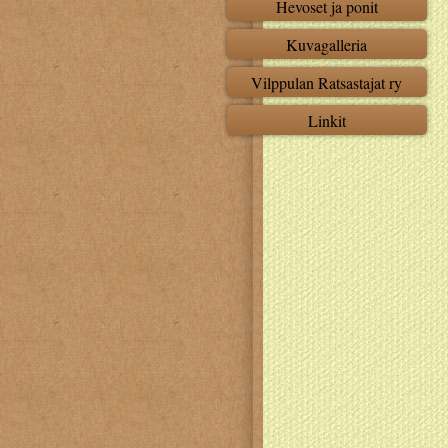
Hevoset ja ponit
Kuvagalleria
Vilppulan Ratsastajat ry
Linkit