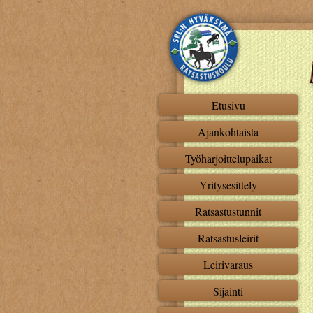
Etusivu
Ajankohtaista
Työharjoittelupaikat
Yritysesittely
Ratsastustunnit
Ratsastusleirit
Leirivaraus
Sijainti